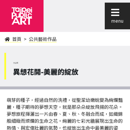
menu
首頁
公共藝術作品
文山區
異想花開-美麗的綻放
萌芽的種子，經過自然的洗禮，從聖潔幼嫩蛻變為絢爛豔
麗，種子期待的夢想天空，就是那朵朵綻放飛揚的花朵。
夢想旅程揮灑出一片由春、夏、秋、冬融合而成，如織錦
般細緻而燦爛的生命之花。絢麗的七彩光牆展現出生命的
熱情、與宏偉壯麗的氣勢，也綻放出生命中最美麗的姿