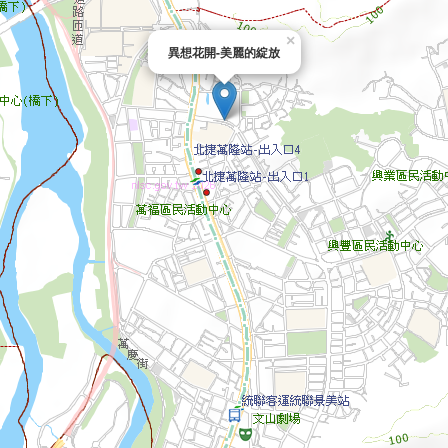
×
異想花開-美麗的綻放