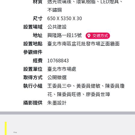
材質
透光琉璃珠、環氧樹脂、LED燈具、
不鏽鋼
尺寸
650 X 5350 X 30
設置場域
公共建設
地址
興隆路一段15號
（另開新視窗
交通方式
設置地點
臺北市南區盆花批發市場正面牆面
參觀條件
經費
10768843
設置單位
臺北市市場處
取得方式
公開徵選
執行小組
王委員三中、黃委員健敏、陳委員瓊
花、陳委員旺德、廖委員世璋
攝影提供
朱墨設計
Map