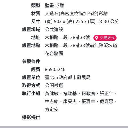
類型
壁畫 浮雕
材質
人造石(高密度樹脂加石粉)彩繪
尺寸
(寬) 903 x (高) 225 x (厚) 18-30 公分
設置場域
公共建設
地址
木柵路二段138巷33號
（另開
交通方式
設置地點
木柵路二段138巷33號前無障礙坡道
花台牆面
參觀條件
經費
86905246
設置單位
臺北市政府都市發展局
取得方式
公開徵選
執行小組
黃健敏、褚瑞基、何政廣、張正仁、
林志銘、康旻杰、張清華、戴嘉惠、
方定安
攝影提供