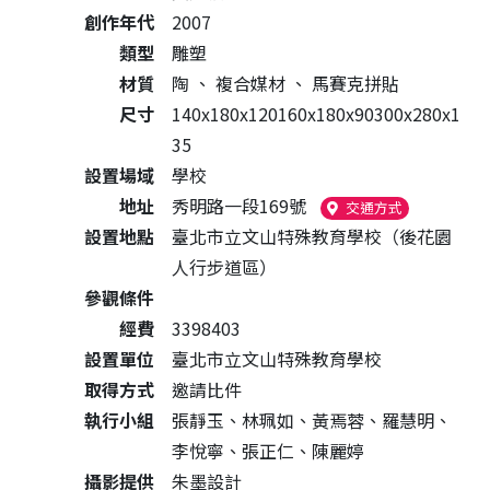
創作年代
2007
類型
雕塑
材質
陶
、
複合媒材
、
馬賽克拼貼
尺寸
140x180x120160x180x90300x280x1
35
設置場域
學校
地址
秀明路一段169號
（另開新視窗
交通方式
設置地點
臺北市立文山特殊教育學校（後花園
人行步道區）
參觀條件
經費
3398403
設置單位
臺北市立文山特殊教育學校
取得方式
邀請比件
執行小組
張靜玉、林珮如、黃焉蓉、羅慧明、
李悅寧、張正仁、陳麗婷
攝影提供
朱墨設計