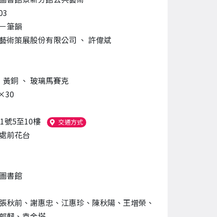
03
－筆韻
藝術策展股份有限公司
、
許偉斌
、
黃銅
、
玻璃馬賽克
×30
1號5至10樓
（另開新視窗）
交通方式
處前花台
圖書館
張秋前、謝惠忠、江惠珍、陳秋陽、王增榮、
郭軔、袁金塔