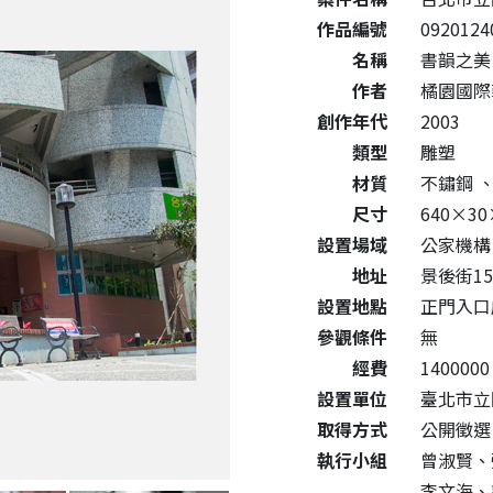
作品編號
0920124
名稱
書韻之美
作者
橘園國際
創作年代
2003
類型
雕塑
材質
不鏽鋼
尺寸
640×30
設置場域
公家機構
地址
景後街15
設置地點
正門入口
參觀條件
無
經費
1400000
設置單位
臺北市立
取得方式
公開徵選
執行小組
曾淑賢、
李文海、