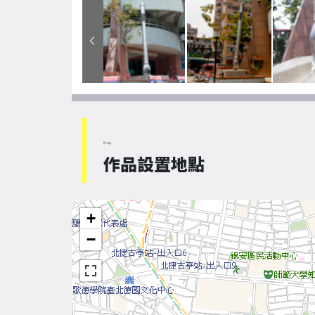
Map
作品設置地點
+
−