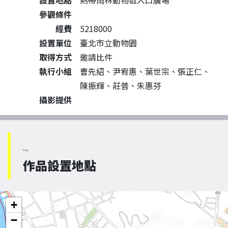
設置地點
熱帶雨林動物區入口廣場
參觀條件
經費
5218000
設置單位
臺北市立動物園
取得方式
邀請比件
執行小組
曹先紹、尹宥惠、葉世宗、張正仁、
陳振輝、莊普、朱惠芬
攝影提供
Map
作品設置地點
+
−