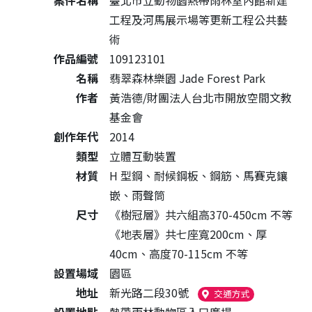
案件名稱
臺北市立動物園熱帶雨林室內館新建
工程及河馬展示場等更新工程公共藝
術
作品編號
109123101
名稱
翡翠森林樂園 Jade Forest Park
作者
黃浩德/財團法人台北市開放空間文教
基金會
創作年代
2014
類型
立體互動裝置
材質
H 型鋼、耐候鋼板、鋼筋、馬賽克鑲
嵌、雨聲筒
尺寸
《樹冠層》共六組高370-450cm 不等
《地表層》共七座寬200cm、厚
40cm、高度70-115cm 不等
設置場域
園區
地址
新光路二段30號
（另開新視窗
交通方式