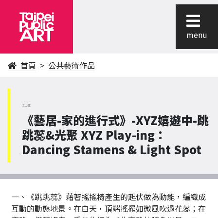
menu
首頁
公共藝術作品
文山區
《藝居-家的進行式》-XYZ嬉遊中-跳
跳蕊&光聚 XYZ Play-ing：
Dancing Stamens & Light Spot
一、《跳跳蕊》藉著搖搖椅產生的起伏做為動能，編織成
互動的動態地景。在白天，頂端搖擺如微風吹過花蕊；在