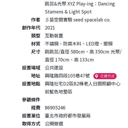
跳蕊&光聚 XYZ Play-ing：Dancing
Stamens & Light Spot
作者
彡苗空間實驗 seed spacelab co.
創作年代
2021
類型
互動裝置
材質
不鏽鋼、防腐木料、LED燈、塑鋼
尺寸
跳跳蕊/直徑 580cm、高 350cm 光聚/
直徑 170cm、高 133cm
設置場域
公共建設
地址
興隆路四段105巷47號
（另開
交通方式
設置地點
興隆社宅D2區B2棟老人日間照顧中心
前藍色地墊區
參觀條件
經費
86905246
設置單位
臺北市政府都市發展局
取得方式
公開徵選