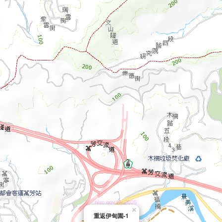
×
重返伊甸園-1