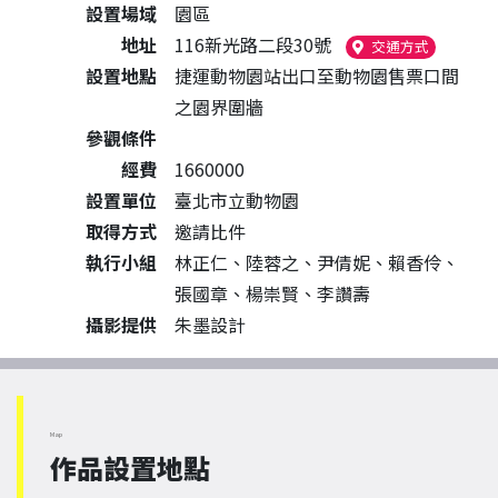
設置場域
園區
地址
116新光路二段30號
（另開新
交通方式
設置地點
捷運動物園站出口至動物園售票口間
之園界圍牆
參觀條件
經費
1660000
設置單位
臺北市立動物園
取得方式
邀請比件
執行小組
林正仁、陸蓉之、尹倩妮、賴香伶、
張國章、楊崇賢、李讚壽
攝影提供
朱墨設計
Map
作品設置地點