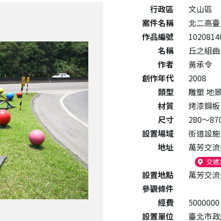
公共藝術作品詳細資料
行政區
文山區
案件名稱
北二高臺
作品編號
1020814
名稱
丘之組曲
作者
黃承令
創作年代
2008
類型
雕塑 地
材質
烤漆鋼
尺寸
280～870
設置場域
街道設施
地址
萬芳交流
交通
設置地點
萬芳交流
參觀條件
經費
5000000
設置單位
臺北市政