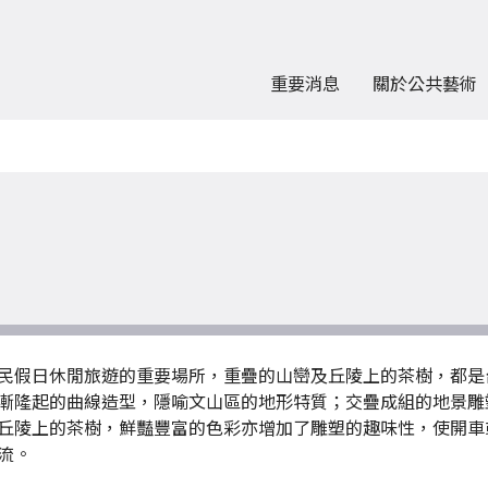
重要消息
關於公共藝術
民假日休閒旅遊的重要場所，重疊的山巒及丘陵上的茶樹，都是
漸隆起的曲線造型，隱喻文山區的地形特質；交疊成組的地景雕
丘陵上的茶樹，鮮豔豐富的色彩亦增加了雕塑的趣味性，使開車
流。