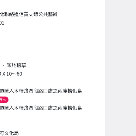
北聯絡道信義支線公共藝術
01
景
板
、
類地毯草
 X 10～60
道匯入木柵路四段路口處之兩座槽化島
（另開新視窗）
方式
道匯入木柵路四段路口處之兩座槽化島
府文化局