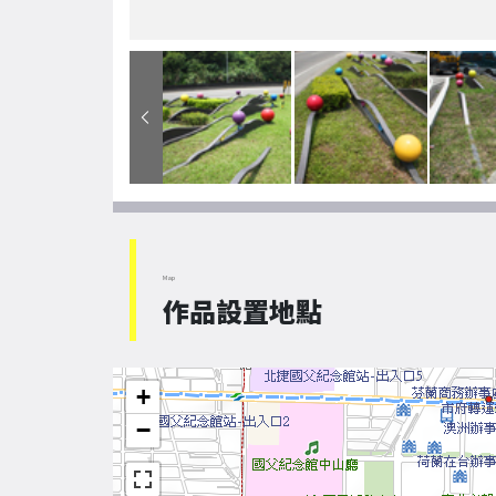
Map
作品設置地點
+
−