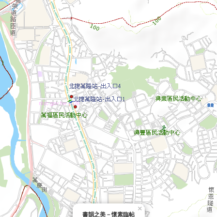
×
書韻之美－懷素臨帖