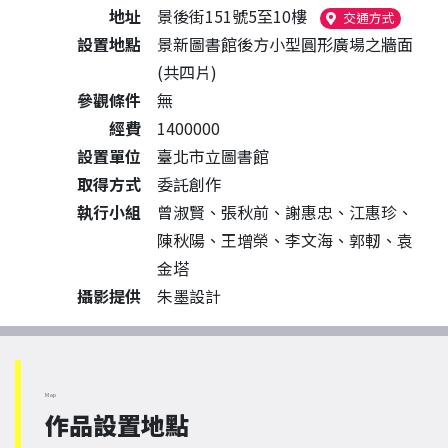
地址
景後街151號5至10樓
（另開新
交通方式
設置地點
景新圖書館後方小型圓形廣場之牆面
(共四片)
參觀條件
無
經費
1400000
設置單位
臺北市立圖書館
取得方式
委託創作
執行小組
曾淑賢、張秋前、謝惠忠、江惠珍、
陳秋陽、王增榮、李文海、郭軔、袁
金塔
攝影提供
朱墨設計
Map
作品設置地點