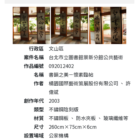
公共藝術作品詳細資料
行政區
文山區
案件名稱
台北市立圖書館景新分館公共藝術
作品編號
092012402
名稱
書韻之美－懷素臨帖
作者
橘園國際藝術策展股份有限公司
、
許
偉斌
創作年代
2003
類型
不鏽鋼陰刻版
材質
不鏽鋼板
、
防水夾板
、
玻璃纖維等
尺寸
260cm×75cm×6cm
設置場域
公家機構