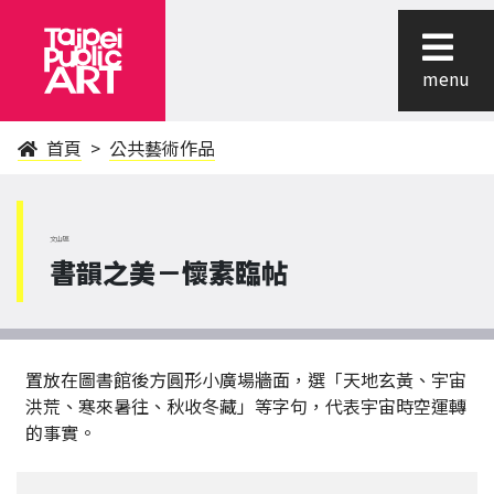
menu
首頁
公共藝術作品
文山區
書韻之美－懷素臨帖
置放在圖書館後方圓形小廣場牆面，選「天地玄黃、宇宙
洪荒、寒來暑往、秋收冬藏」等字句，代表宇宙時空運轉
的事實。