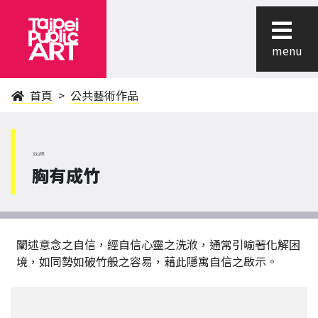
menu
首頁
公共藝術作品
文山區
胸有成竹
闡述意念之自信，經自信心靈之洗浟，通常引喻著化解困
境，如同勢如破竹般之容易，藉此隱寓自信之啟示。