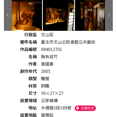
公共藝術作品詳細資料
行政區
文山區
案件名稱
臺北市文山公民會館公共藝術
作品編號
094012701
名稱
胸有成竹
作者
黃國書
創作年代
2005
類型
雕塑
材質
銅雕
尺寸
50×27×27
設置場域
公家機構
地址
木柵路3段189號
（另開新視窗
交通方式
設置地點
服務區