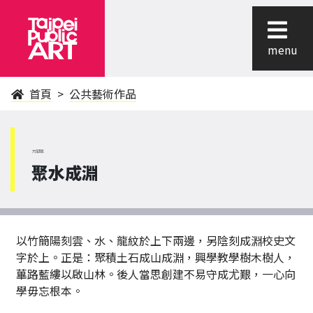
menu
首頁
公共藝術作品
大同區
聚水成淵
以竹簡陽刻雲、水、龍紋於上下兩邊，另陰刻成淵校史文
字於上。正是：聚積土石成山成淵，興學教學樹木樹人，
蓽路藍縷以啟山林。後人當思創建不易守成尤艱，一心向
學毋忘根本。