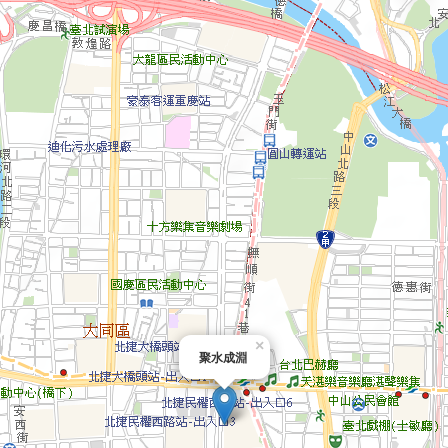
×
聚水成淵