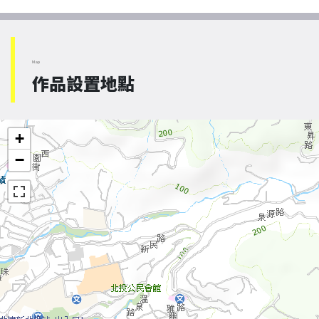
Map
作品設置地點
+
−