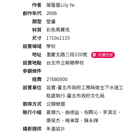
作者
葉蕾蕾Lily Ye
創作年代
2006
類型
壁畫
材質
彩色馬賽克
尺寸
1710x1135
設置場域
學校
地址
重慶北路三段320號
（另開新視
交通方式
設置地點
台北市立啟聰學校
參觀條件
經費
27680000
設置單位
設置-臺北市政府工務局衛生下水道工
程處執行-臺北市政府文化局
取得方式
公開徵選
執行小組
夏鑄九、曲德益、倪再沁、李清志、
康旻杰、楊東霖、陳永輝
攝影提供
朱墨設計