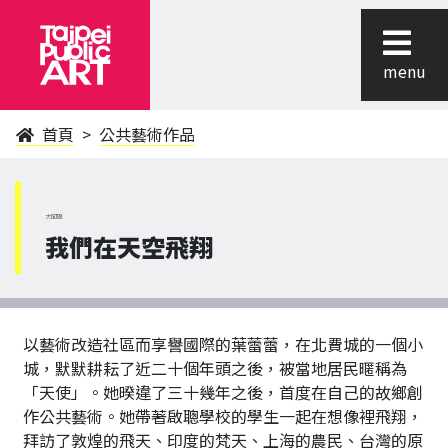
menu
首頁
公共藝術作品
大同區
我們在天空飛翔
以藝術改造社區而享譽國際的葉蕾蕾，在北費城的一個小
城，默默耕耘了近二十個年頭之後，被當地居民暱稱為
「天使」。她暌違了三十幾年之後，首度在自己的故鄉創
作公共藝術。她帶著啟聰學校的學生一起在想像裡飛翔，
拜訪了敦煌的飛天、印度的梵天、上海的農民、台灣的原