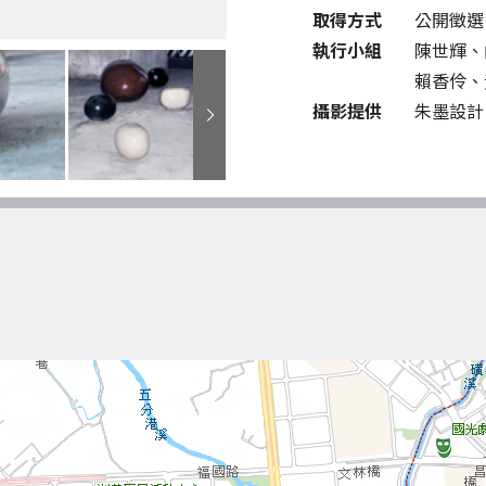
取得方式
公開徵選
執行小組
陳世輝、
賴香伶、
攝影提供
朱墨設計