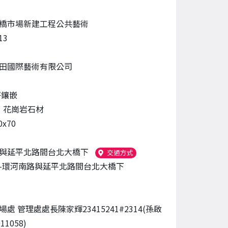
橋市場新建工程公共藝術
13
田國際藝術有限公司
坪鑲嵌
、
花崗岩石材
0x70
與延平北路間台北大橋下
（另開新視窗）
交通方式
-環河南路與延平北路間台北大橋下
處 管理處處長陳家輝23415241#2314(孫啟
11058)