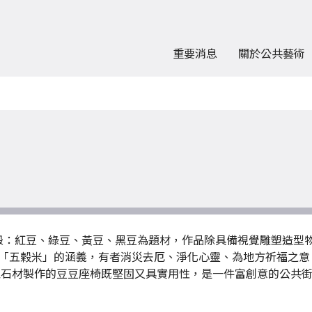
重要消息
關於公共藝術
穀：紅豆、綠豆、黃豆、黑豆為題材，作品除具備視覺雕塑造型
「五榖米」的涵義，有者消災去厄、淨化心靈、為地方祈福之意
以石材製作的豆豆座椅既堅固又具實用性，是一件富創意的公共