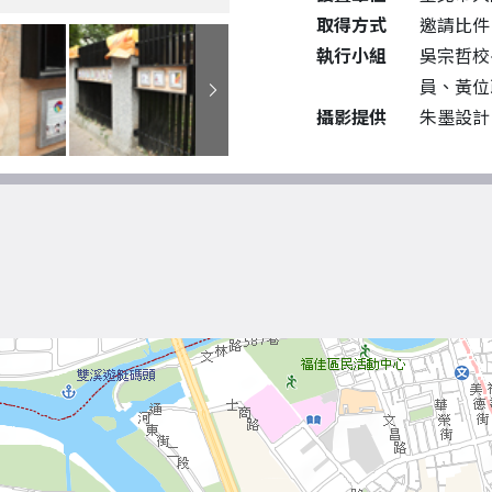
取得方式
邀請比件
執行小組
吳宗哲校
員、黃位
攝影提供
朱墨設計