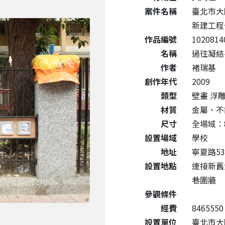
案件名稱
臺北市大
新建工程
作品編號
1020814
名稱
過往凝結
作者
褚瑞基
創作年代
2009
類型
壁畫 浮雕
材質
金屬、不
尺寸
全場域：80
設置場域
學校
地址
寧夏路5
設置地點
連接新舊
巷圍牆
參觀條件
經費
8465550
設置單位
臺北市大