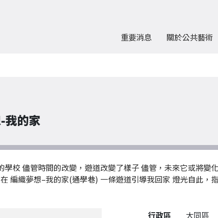
重要消息
關於公共藝術
-我的家
向我的學校 儘管時間的改變，遊道改變了樣子 儘管，未來它或將變
 編織夢想–我的家(通學巷) 一條遊道引導我回家 燈光自此，指
公共藝術作品詳細資料
行政區
大同區