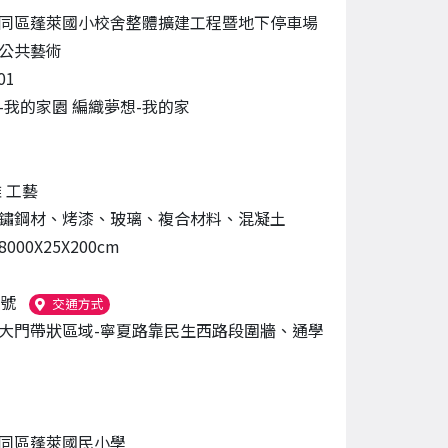
同區蓬萊國小校舍整體擴建工程暨地下停車場
公共藝術
01
-我的家園 編織夢想-我的家
 工藝
鏽鋼材、烤漆、玻璃、複合材料、混凝土
00X25X200cm
3號
（另開新視窗）
交通方式
大門帶狀區域-寧夏路靠民生西路段圍牆、通學
同區蓬萊國民小學