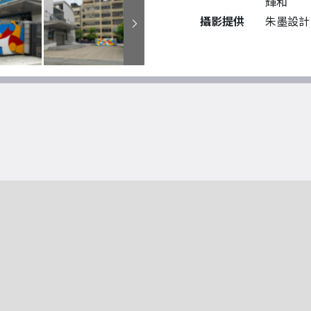
輝和
攝影提供
朱墨設計