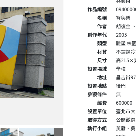
共藝術
作品編號
0940000
名稱
智與樂
作者
胡復金
創作年代
2005
類型
雕塑 校
材質
不鏽鋼冷
尺寸
高215×
設置場域
學校
地址
昌吉街9
設置地點
後門
參觀條件
無
經費
600000
設置單位
臺北市大
取得方式
公開徵選
執行小組
黃發、吳