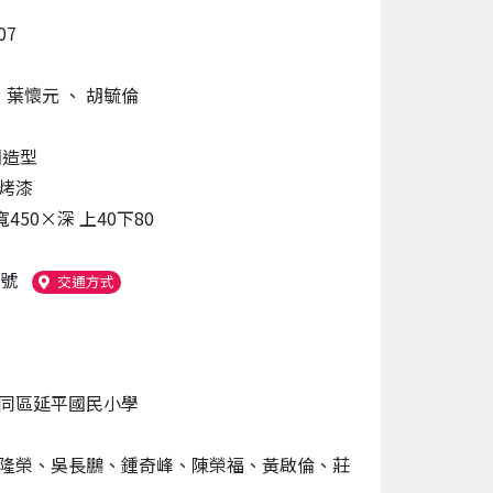
07
、
葉懷元
、
胡毓倫
園造型
烤漆
寬450×深 上40下80
7號
（另開新視窗）
交通方式
同區延平國民小學
隆榮、吳長鵬、鍾奇峰、陳榮福、黃啟倫、莊