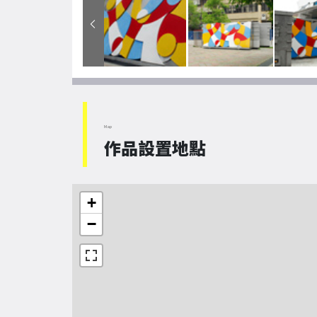
Map
作品設置地點
+
−