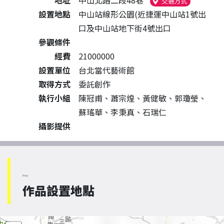
地址
中山北路二段48巷
（另開新視
交通方式
設置地點
中山站線形公園(近捷運中山站1號出
口及中山站地下街4號出口
參觀條件
經費
21000000
設置單位
台北當代藝術館
取得方式
委託創作
執行小組
陳冠甫、蕭宗煌、黃健敏、郭瓊瑩、
蘇瑤華、李秉真、石瑞仁
攝影提供
Map
作品設置地點