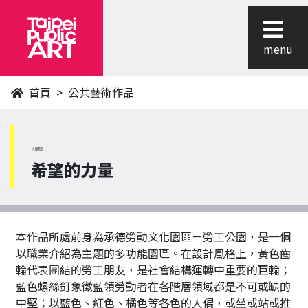
menu
首頁
公共藝術作品
大同區
希望的力量
本作品所處前身為承德勞動文化園區－勞工公園，是一個
以職業介紹為主題的多功能園區。在設計風格上，黃色齒
輪代表團結的勞工朋友，是社會結構運轉中重要的巨輪；
藍色螺絲釘象徵藍領勞動者在各階層領域都是不可或缺的
中堅；以藍色、紅色、橘色等各色的人偶，或坐或站或推