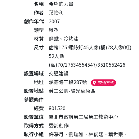
名稱
希望的力量
作者
葉怡利
創作年代
2007
類型
雕塑
材質
鋼鐵、冷烤漆
尺寸
齒輪175 螺絲釘45人像(橘)78人像(紅)
52人像
(藍)70/17534554547/3510552426
設置場域
交通建設
地址
承德路三段287號
（另開新視窗
交通方式
設置地點
勞工公園-陽光草原區
參觀條件
經費
801520
設置單位
臺北市政府勞工局勞工教育中心
取得方式
委託創作
執行小組
許瀞月、劉瑞如、林俊廷、葉世宗、