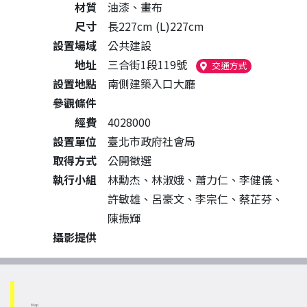
材質
油漆、畫布
尺寸
長227cm (L)227cm
設置場域
公共建設
地址
三合街1段119號
（另開新視窗
交通方式
設置地點
南側建築入口大廳
參觀條件
經費
4028000
設置單位
臺北市政府社會局
取得方式
公開徵選
執行小組
林勳杰、林淑娥、蕭力仁、李健儀、
許敏雄、呂豪文、李宗仁、蔡芷芬、
陳振輝
攝影提供
Map