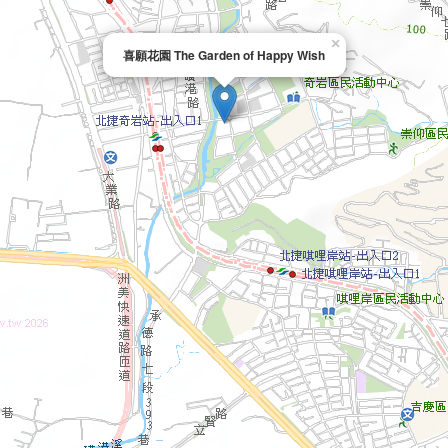
×
喜願花園 The Garden of Happy Wish