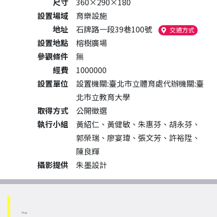
尺寸
360×290×180
設置場域
育樂設施
地址
石牌路一段39巷100號
（另開
交通方式
設置地點
榕樹廣場
參觀條件
無
經費
1000000
設置單位
設置機關:臺北市立體育處代辦機關:臺
北市立教育大學
取得方式
公開徵選
執行小組
黃紹仁、黃健敏、朱惠芬、胡永芬、
郭榮瑞、廖宴瑋、張文芳、許裕陞、
陳良輝
攝影提供
朱墨設計
Map