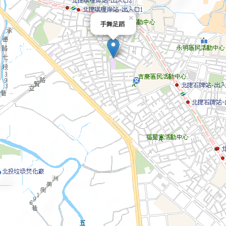
×
手舞足蹈