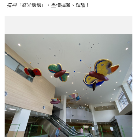
這裡「蝶光熠熠」，盡情揮灑、輝耀！