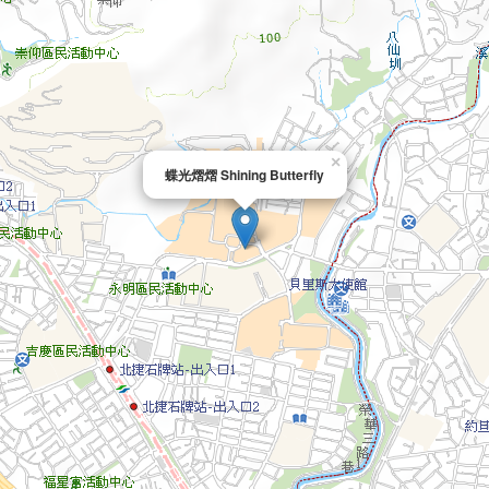
×
蝶光熠熠 Shining Butterfly