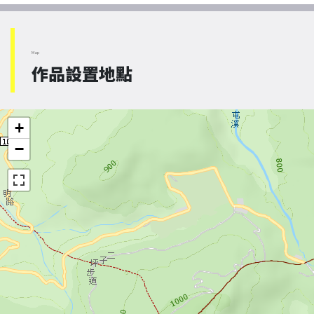
Map
作品設置地點
+
−