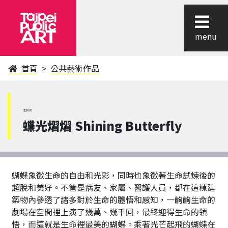
menu
首頁
公共藝術作品
北投區
蝶光熠熠 Shining Butterfly
蝴蝶象徵生命的自由和光彩，同時也象徵著生命試煉後的
超脫和美好。不管是病友、家屬、醫護人員，都在這棟建
築物內參透了諸多對於生命的體悟和感知，一齣齣生命的
劇場在空間裡上演了幾萬、幾千回，最終迎得生命的領
悟，而這就是生命裡最美的蝴蝶。乘著光芒起飛的蝴蝶在