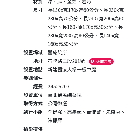
材質
漆、麻、金箔、岩彩
尺寸
長130x寬170x高60公分、長230x寬
230x高70公分、長230x寬200x高60
公分、長160x寬170x高50公分、長
230x寬200x高80公分、長140x寬
160x高50公分
設置場域
醫療院所
地址
石牌路二段201號
（另開新視窗
交通方式
設置地點
新建醫療大樓一樓中庭
參觀條件
經費
24526707
設置單位
臺北榮民總醫院
取得方式
公開徵選
執行小組
李偉強、高壽延、黃健敏、朱惠芬、
陳振輝
攝影提供