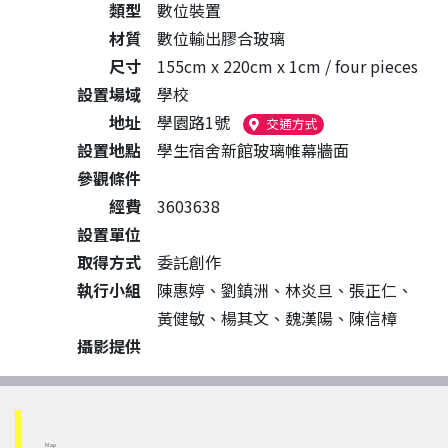
類型
數位裝置
材質
數位輸出膠合玻璃
尺寸
155cm x 220cm x 1cm / four pieces
設置場域
學校
地址
學園路1號
（另開新視窗）
交通方式
設置地點
學生宿舍新館玻璃帷幕牆面
參觀條件
經費
3603638
設置單位
取得方式
委託創作
執行小組
陳惠婷、劉鎮洲、林炎旦、張正仁、
黃健敏、楊其文、魏漢陽、陳信樟
攝影提供
Map