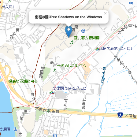
×
窗櫺樹影Tree Shadows on the Windows