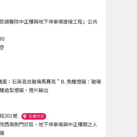
民總醫院中正樓與地下停車場連接工程」公共
30
空
魚鋪面：石英混合玻璃馬賽克 " B. 魚鰭燈箱：玻璃
鰭造型燈箱，燈片輸出
段201號
（另開新視窗）
交通方式
院西南側門診區、地下停車場與中正樓間之人
路