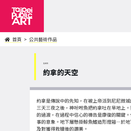
首頁
公共藝術作品
北投區
約拿的天空
約拿是傳說中的先知，在被上帝派到尼尼微城
三天三夜之後，神吩咐魚把約拿吐在旱地上。
的過渡，在過程中信心的禱告是康復的關鍵。
事的意象。地下層懸掛鯨魚鰭造形燈箱—於地
及對獲得救贖後的讚美。