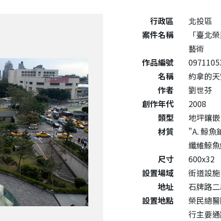
公共藝術作品詳細資料
行政區
北投區
案件名稱
「臺北榮
藝術
作品編號
0971105
名稱
約拿的天
作者
劉世芬
創作年代
2008
類型
地坪鑲嵌
材質
"A. 鯨
纖維鯨魚
尺寸
600x32
設置場域
街道設施
地址
石牌路二
設置地點
榮民總醫
行主要通