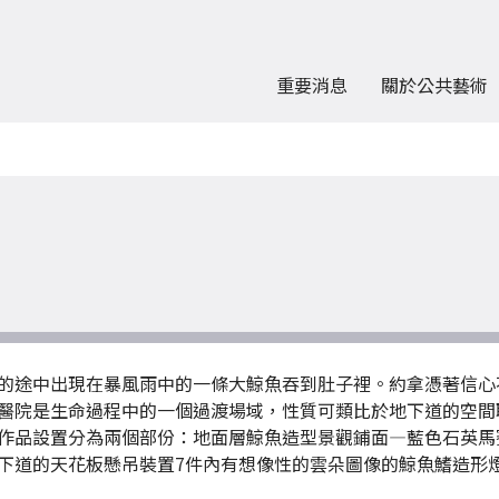
重要消息
關於公共藝術
的途中出現在暴風雨中的一條大鯨魚吞到肚子裡。約拿憑著信心
醫院是生命過程中的一個過渡場域，性質可類比於地下道的空間
作品設置分為兩個部份：地面層鯨魚造型景觀鋪面—藍色石英馬
下道的天花板懸吊裝置7件內有想像性的雲朵圖像的鯨魚鰭造形