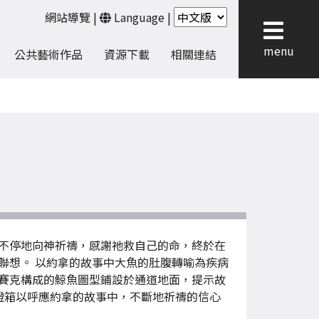
網站導覽
|
Language
|
menu
公共藝術作品
資源下載
相關連結
不停地向神祈禱，感謝祂救自己的命，終於在
聯想。 以約拿的故事中大魚的肚腹轉喻為疾病
賽克構成的鯨魚圖型鋪設於通道地面，提示故
燈箱以呼應約拿的故事中，不斷地祈禱的信心