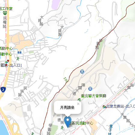
×
月亮請坐