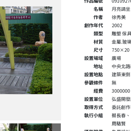
作品編號
0910927
名稱
月亮請坐
作者
徐秀美
創作年代
2002
類型
雕塑 傢
材質
金屬.玻
尺寸
750×20
設置場域
廣場
地址
中央北路
設置地點
建築東側
參觀條件
無
經費
3000000
設置單位
弘盛開發
取得方式
委託創作
執行小組
蔡長春、
周駱賢