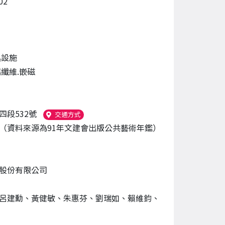
02
具設施
璃纖維.嵌磁
四段532號
（另開新視窗）
交通方式
（資料來源為91年文建會出版公共藝術年鑑）
股份有限公司
呂建勳、黃健敏、朱惠芬、劉瑞如、賴維鈞、