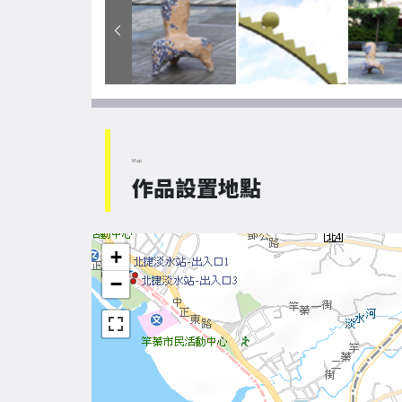
Map
作品設置地點
+
−