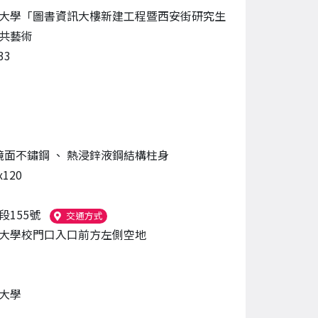
大學「圖書資訊大樓新建工程暨西安街研究生
共藝術
33
鏡面不鏽鋼
、
熱浸鋅液鋼結構柱身
x120
段155號
（另開新視窗）
交通方式
大學校門口入口前方左側空地
大學