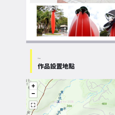
Map
作品設置地點
+
−