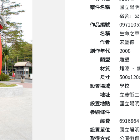
案件名稱
國立陽明
宿舍」公
作品編號
0971105
名稱
生命之華
作者
宋璽德
創作年代
2008
類型
雕塑
材質
烤漆
、
尺寸
500x120
設置場域
學校
地址
立農街二
設置地點
國立陽明
參觀條件
經費
6916864
設置單位
國立陽明
取得方式
公開徵選