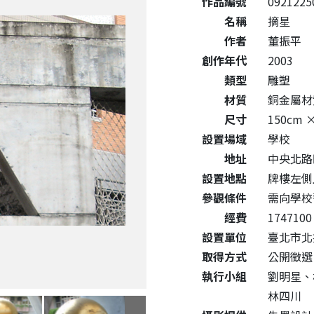
作品編號
0921225
名稱
摘星
作者
董振平
創作年代
2003
類型
雕塑
材質
銅金屬
尺寸
150cm 
設置場域
學校
地址
中央北路
設置地點
牌樓左側
參觀條件
需向學校
經費
1747100
設置單位
臺北市北
取得方式
公開徵選
執行小組
劉明星、
林四川