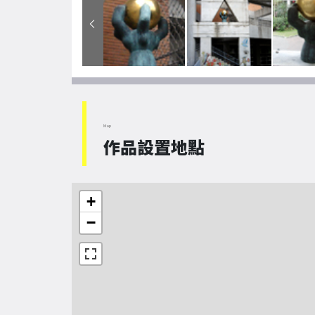
Map
作品設置地點
+
−