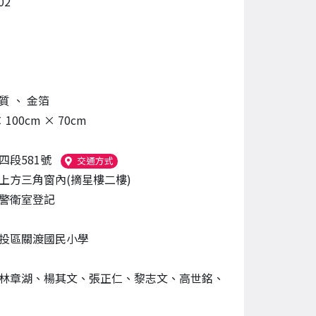
02
材質
、
金箔
× 100cm × 70cm
四段581號
（另開新視窗）
交通方式
上方三角窗內(摘星樓二樓)
警衛室登記
投區關渡國民小學
林章湖、楊其文、張正仁、黎志文、高世銘、