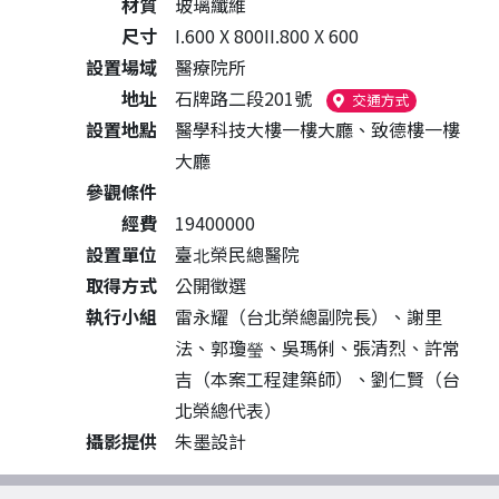
材質
玻璃纖維
尺寸
I.600 X 800II.800 X 600
設置場域
醫療院所
地址
石牌路二段201號
（另開新視窗
交通方式
設置地點
醫學科技大樓一樓大廳、致德樓一樓
大廳
參觀條件
經費
19400000
設置單位
臺北榮民總醫院
取得方式
公開徵選
執行小組
雷永耀（台北榮總副院長）、謝里
法、郭瓊瑩、吳瑪俐、張清烈、許常
吉（本案工程建築師）、劉仁賢（台
北榮總代表）
攝影提供
朱墨設計