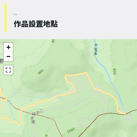
Map
作品設置地點
+
−