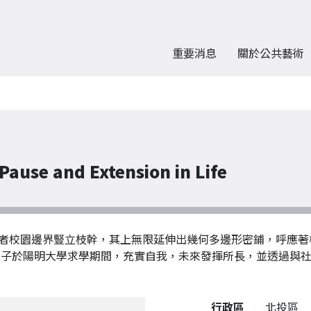
重要消息
關於公共藝術
and Extension in Life
者校園邊界豎立枝幹，其上無限延伸出幾何多邊形密鋪，呼應著
學子於陽明大學求學期間，充實自我，未來發揮所長，並透過與
公共藝術作品詳細資料
行政區
北投區