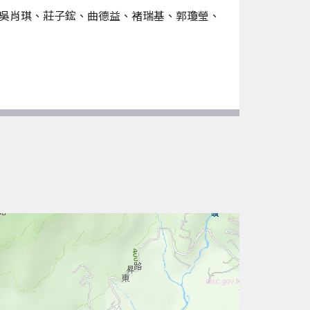
吳肖琪、莊子鋐、曲德益、褚瑞基、郭瓊瑩、