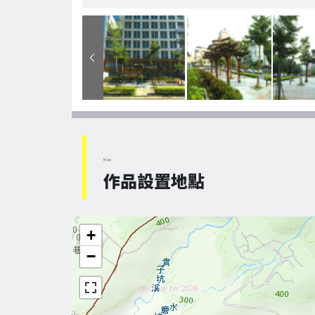
Map
作品設置地點
+
−