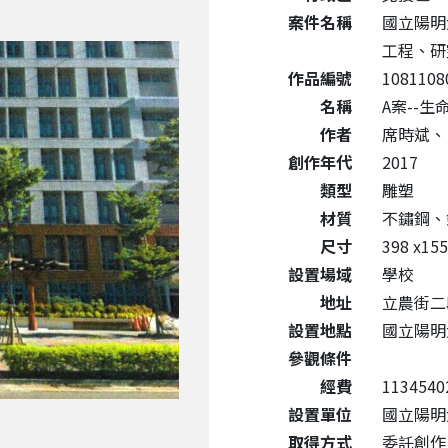
案件名稱
國立陽明
工程、研
作品編號
1081108
名稱
A案--生命
作者
席時斌、
創作年代
2017
類型
雕塑
材質
不鏽鋼、
尺寸
398 x15
設置場域
學校
地址
立農街二
設置地點
國立陽明
參觀條件
經費
1134540
設置單位
國立陽明
取得方式
委託創作