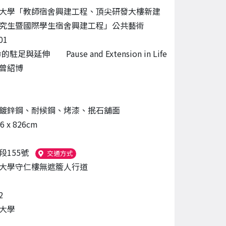
大學「教師宿舍興建工程、頂尖研發大樓新建
究生暨國際學生宿舍興建工程」公共藝術
01
的駐足與延伸 Pause and Extension in Life
曾紹博
鍍鋅鋼、耐候鋼、烤漆、抿石舖面
56 x 826cm
段155號
（另開新視窗）
交通方式
大學守仁樓無遮簷人行道
2
大學