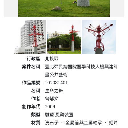
公共藝術作品詳細資料
行政區
北投區
案件名稱
臺北榮民總醫院醫學科技大樓興建計
畫公共藝術
作品編號
102081401
名稱
生命之舞
作者
曾郁文
創作年代
2009
類型
雕塑 風動裝置
材質
洗石子
、
金屬管與金屬軸承
、
鋁片