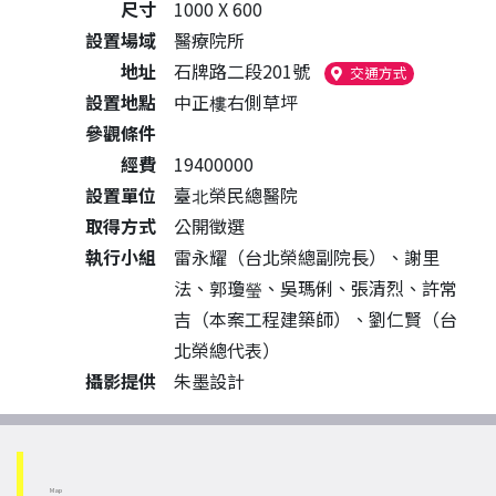
尺寸
1000 X 600
設置場域
醫療院所
地址
石牌路二段201號
（另開新視窗
交通方式
設置地點
中正樓右側草坪
參觀條件
經費
19400000
設置單位
臺北榮民總醫院
取得方式
公開徵選
執行小組
雷永耀（台北榮總副院長）、謝里
法、郭瓊瑩、吳瑪俐、張清烈、許常
吉（本案工程建築師）、劉仁賢（台
北榮總代表）
攝影提供
朱墨設計
Map