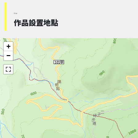
Map
作品設置地點
+
−