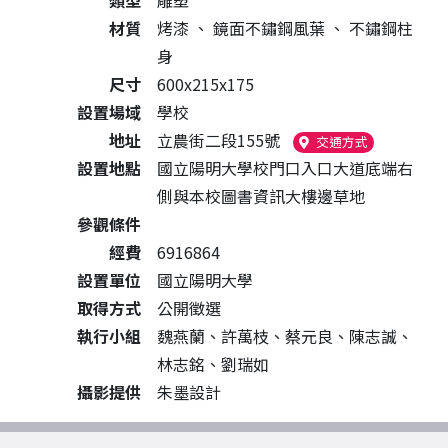
類型
雕塑
材質
烤漆
、
鏡面不鏽鋼風葉
、
不鏽鋼柱
身
尺寸
600x215x175
設置場域
學校
地址
立農街二段155號
（另開新視窗
交通方式
設置地點
國立陽明大學校門口入口大道底端右
側與本校圖書資訊大樓邊草地
參觀條件
經費
6916864
設置單位
國立陽明大學
取得方式
公開徵選
執行小組
魏燕蘭、許萬枝、蔡元良、陳志誠、
林志銘、劉瑞如
攝影提供
朱墨設計