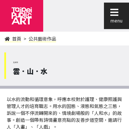
menu
首頁
公共藝術作品
北投區
雲．山．水
以水的流動和循環意象，呼應本校對於護理、健康照護與
管理人才的培育職志。用水的固態、液態和氣態之三態，
訴說一個不停流轉開來的、情境劇場般的「人和水」的故
事。創造一個帶有詩情畫意亮點的友善步道空間，邀請行
人「入畫」、「人戲」。