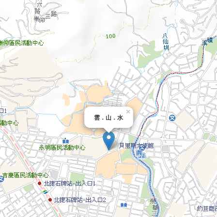
×
雲．山．水