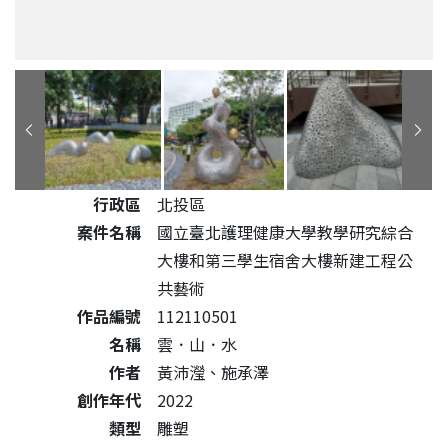
公共藝術作品詳細資料
行政區
北投區
案件名稱
國立臺北護理健康大學教學研究綜合
大樓和第三學生宿舍大樓新建工程公
共藝術
作品編號
112110501
名稱
雲．山．水
作者
黃沛瀅、施承澤
創作年代
2022
類型
雕塑