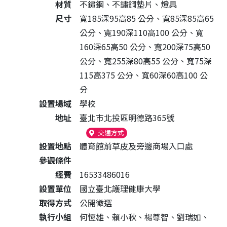
材質
不鏽鋼、不鏽鋼墊片、燈具
尺寸
寬185深95高85 公分、寬85深85高65
公分、寬190深110高100 公分、寬
160深65高50 公分、寬200深75高50
公分、寬255深80高55 公分、寬75深
115高375 公分、寬60深60高100 公
分
設置場域
學校
地址
臺北市北投區明德路365號
（另開新視窗）
交通方式
設置地點
體育館前草皮及旁邊商場入口處
參觀條件
經費
16533486016
設置單位
國立臺北護理健康大學
取得方式
公開徵選
執行小組
何恆雄、賴小秋、楊尊智、劉瑞如、