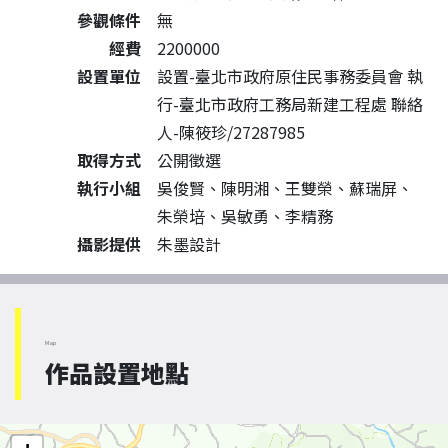
參觀條件
無
經費
2200000
設置單位
設置-臺北市政府原住民事務委員會 執
行-臺北市政府工務局新建工程處 聯絡
人-陳筱珍/27287985
取得方式
公開徵選
執行小組
吳俊賢、陳明湘、王雙榮、蘇瑞屏、
朱榮培、吳敏勇、李精務
攝影提供
朱墨設計
Map
作品設置地點