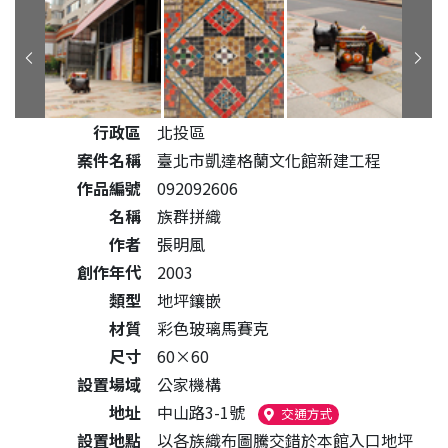
公共藝術作品詳細資料
行政區
北投區
案件名稱
臺北市凱達格蘭文化館新建工程
作品編號
092092606
名稱
族群拼織
作者
張明風
創作年代
2003
類型
地坪鑲嵌
材質
彩色玻璃馬賽克
尺寸
60×60
設置場域
公家機構
地址
中山路3-1號
（另開新視窗）
交通方式
設置地點
以各族織布圖騰交錯於本館入口地坪