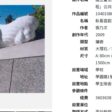
程」公共
作品編號
1040108
名稱
臥看雲起 Ly
作者
張乃文
創作年代
2009
類型
鑲嵌
材質
大理石／
尺寸
A: 80cm 
1500cm
設置場域
學校
地址
學園路1
設置地點
學生宿舍
參觀條件
經費
3603638
設置單位
取得方式
委託創作