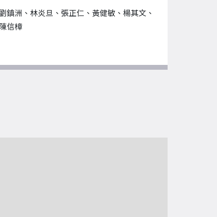
劉鎮洲、林炎旦、張正仁、黃健敏、楊其文、
陳信樟