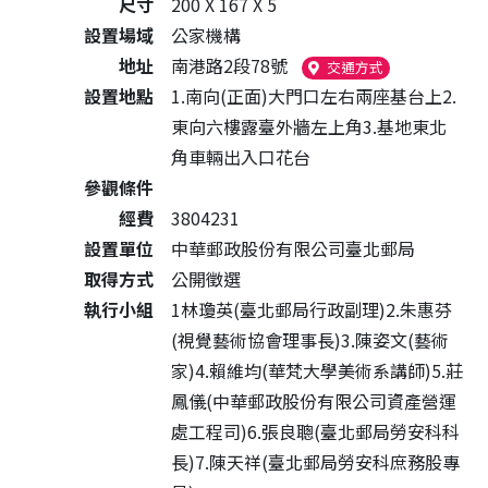
尺寸
200 X 167 X 5
設置場域
公家機構
地址
南港路2段78號
（另開新視窗）
交通方式
設置地點
1.南向(正面)大門口左右兩座基台上2.
東向六樓露臺外牆左上角3.基地東北
角車輛出入口花台
參觀條件
經費
3804231
設置單位
中華郵政股份有限公司臺北郵局
取得方式
公開徵選
執行小組
1林瓊英(臺北郵局行政副理)2.朱惠芬
(視覺藝術協會理事長)3.陳姿文(藝術
家)4.賴維均(華梵大學美術系講師)5.莊
鳳儀(中華郵政股份有限公司資產營運
處工程司)6.張良聰(臺北郵局勞安科科
長)7.陳天祥(臺北郵局勞安科庶務股專