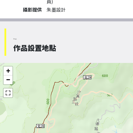
員)
攝影提供
朱墨設計
Map
作品設置地點
+
−