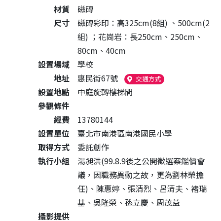
材質
磁磚
尺寸
磁磚彩印：高325cm(8組) 、500cm(2
組) ；花崗岩：長250cm、250cm、
80cm、40cm
設置場域
學校
地址
惠民街67號
（另開新視窗）
交通方式
設置地點
中庭旋轉樓梯間
參觀條件
經費
13780144
設置單位
臺北市南港區南港國民小學
取得方式
委託創作
執行小組
湯昶洪(99.8.9後之公開徵選案鑑價會
議，因職務異動之故，更為劉林榮擔
任)、陳惠婷、張清烈、呂清夫、褚瑞
基、吳隆榮、孫立慶、周茂益
攝影提供