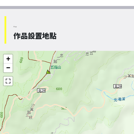
Map
作品設置地點
+
−