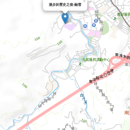
×
漫步於歷史之後-融雪