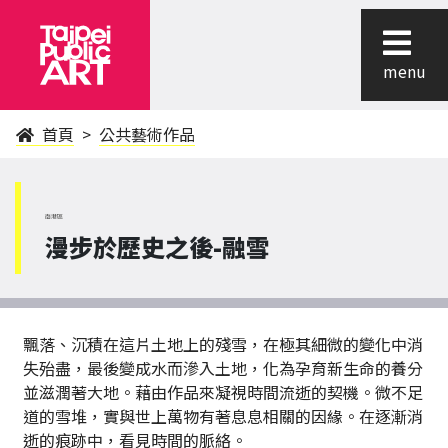
menu
首頁
公共藝術作品
南港區
漫步於歷史之後-融雪
飄落、沉積在這片土地上的殘雪，在極其細微的變化中消
失殆盡，最後變成水而滲入土地，化為孕育新生命的養分
並滋潤著大地。藉由作品來凝視時間流逝的契機。微不足
道的雪堆，實與世上萬物有著息息相關的因緣。在逐漸消
逝的痕跡中，看見時間的脈絡。