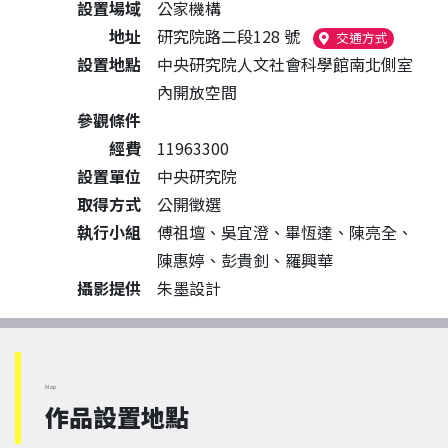
設置場域
公家機構
地址
研究院路二段128 號
（另開新
交通方式
設置地點
中央研究院人文社會科學館南北側室
內開放空間
參觀條件
經費
11963300
設置單位
中央研究院
取得方式
公開徵選
執行小組
傅祖壇、吳宜澄、畢恆達、陳亮全、
陳惠婷、彭貴釗、羅興華
攝影提供
朱墨設計
Map
作品設置地點