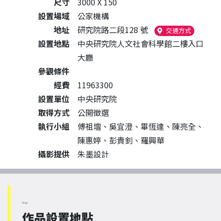
尺寸
3000 X 150
設置場域
公家機構
地址
研究院路二段128 號
（另開新
交通方式
設置地點
中央研究院人文社會科學館二樓入口
大廳
參觀條件
經費
11963300
設置單位
中央研究院
取得方式
公開徵選
執行小組
傅祖壇、吳宜澄、畢恆達、陳亮全、
陳惠婷、彭貴釗、羅興華
攝影提供
朱墨設計
Map
作品設置地點