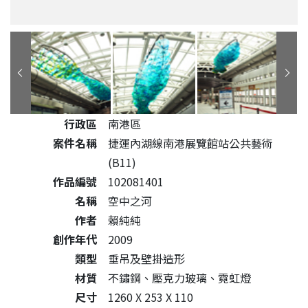
公共藝術作品詳細資料
行政區
南港區
案件名稱
捷運內湖線南港展覽館站公共藝術
(B11)
作品編號
102081401
名稱
空中之河
作者
賴純純
創作年代
2009
類型
垂吊及壁掛造形
材質
不鏽鋼、壓克力玻璃、霓虹燈
尺寸
1260 X 253 X 110