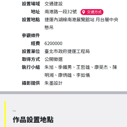
設置場域
交通建設
地址
南港路一段32號
（另開新視窗
交通方式
設置地點
捷運內湖線南港展覽館站 月台層中央
懸吊
參觀條件
經費
6200000
設置單位
臺北市政府捷運工程局
取得方式
公開徵選
執行小組
朱旭、季鐵男、王哲雄、康旻杰、陳
明湘、康炳雄、李如儀
攝影提供
朱墨設計
Map
作品設置地點