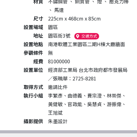
材質
不鏽鋼管
、
銅質管
、
燈
、
壓克力棒
、
馬達
尺寸
225cm x 468cm x 85cm
設置場域
園區
地址
園區街3號
（另開新視窗）
交通方式
設置地點
南港軟體工業園區二期H棟大廳牆面
參觀條件
無
經費
81000000
設置單位
經濟部工業局 台北市政府都市發展局
／張曉華：2725-8281
取得方式
邀請比件
執行小組
李繁彥、曲德義、費宗澄、林崇傑、
黃健敏、官政能、吳慧貞、游振偉、
王旭斌
攝影提供
朱墨設計