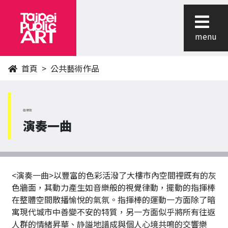
menu
首頁
公共藝術作品
南港區
演奏一曲
<演奏一曲>以豐富的色彩活潑了大樓市內空間裡既有的灰
色牆面，其動力產生如音樂般的視覺律動，擺動的指揮棒
在整體空間散播愉悅的氣氛。指揮棒的運動一方面除了暗
寓現代城市中善變不安的特質，另一方面似乎將所有往返
人群的情緒昇華、静謚地譜成與個人心境共鳴的交響樂