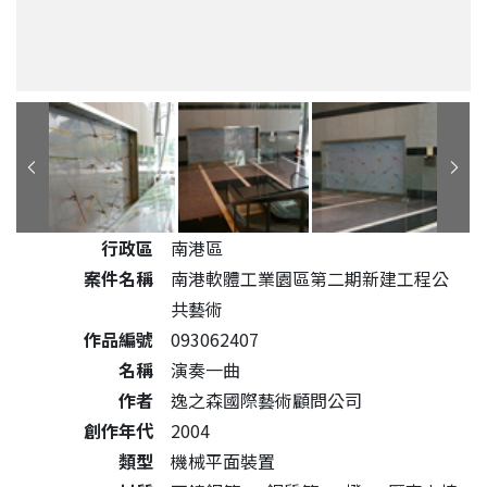
公共藝術作品詳細資料
行政區
南港區
案件名稱
南港軟體工業園區第二期新建工程公
共藝術
作品編號
093062407
名稱
演奏一曲
作者
逸之森國際藝術顧問公司
創作年代
2004
類型
機械平面裝置