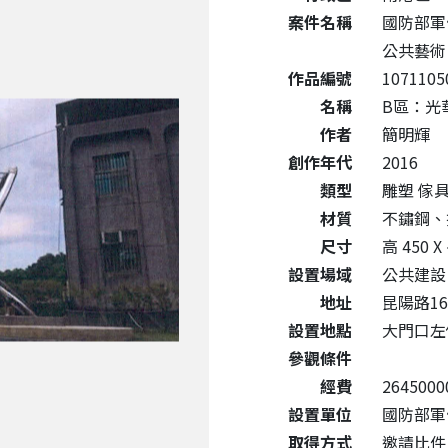
案件名稱
國防部軍
公共藝術
作品編號
1071105
名稱
B區：光華現
作者
簡明輝
創作年代
2016
類型
雕塑 傢
材質
不鏽鋼、
尺寸
高 450 X
設置場域
公共建設
地址
昆陽路16
設置地點
大門口左
參觀條件
經費
2645000
設置單位
國防部軍
取得方式
邀請比件