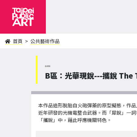
首頁
公共藝術作品
南港區
B區：光華現銳---攜銳 The T
本作品造形脫胎自火砲彈藥的原型擬態，作品
近年研發的光機電整合武器。而「犀銳」一詞
「攜銳」中，藉此呼應機關特色。