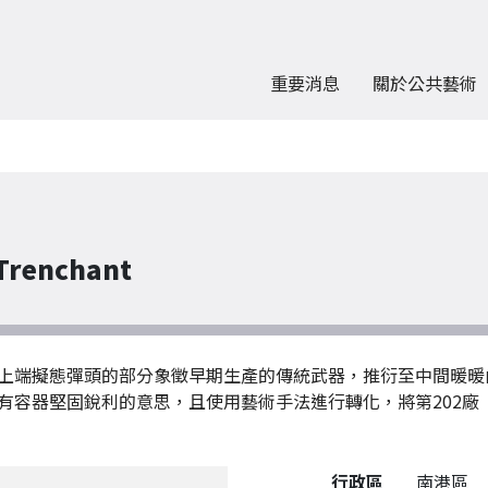
重要消息
關於公共藝術
renchant
上端擬態彈頭的部分象徵早期生產的傳統武器，推衍至中間暖暖內
有容器堅固銳利的意思，且使用藝術手法進行轉化，將第202廠
公共藝術作品詳細資料
行政區
南港區