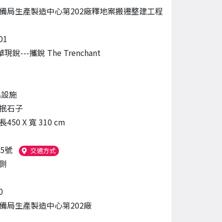
備局生產製造中心第202廠釋地案搬遷整建工程
01
銳---攜銳 The Trenchant
具設施
抿石子
 長450 X 寬 310 cm
5號
（另開新視窗）
交通方式
側
0
備局生產製造中心第202廠