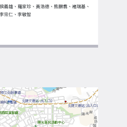
侯義雄、羅家珍、黃浩德、熊鵬翥、褚瑞基、
李宗仁、李敏智