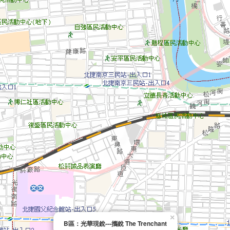
×
B區：光華現銳---攜銳 The Trenchant