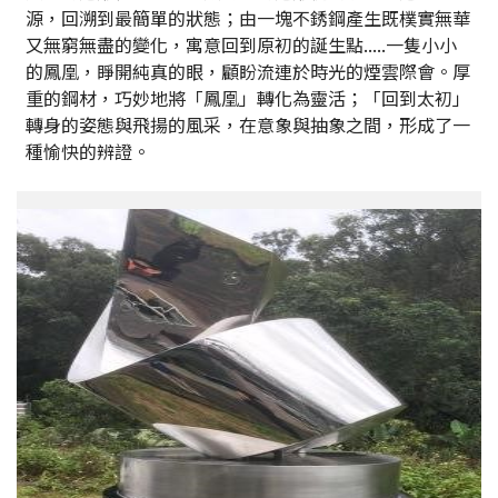
源，回溯到最簡單的狀態；由一塊不銹鋼產生既樸實無華
又無窮無盡的變化，寓意回到原初的誕生點.....一隻小小
的鳳凰，睜開純真的眼，顧盼流連於時光的煙雲際會。厚
重的鋼材，巧妙地將「鳳凰」轉化為靈活；「回到太初」
轉身的姿態與飛揚的風采，在意象與抽象之間，形成了一
種愉快的辨證。