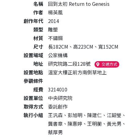
名稱
回到太初 Return to Genesis
作者
楊英風
創作年代
2014
類型
雕塑
材質
不鏽鋼
尺寸
長182CM、高223CM、寬152CM
設置場域
公家機構
地址
研究院路二段128號
（另開新視
交通方式
設置地點
溫室大樓正前方南側草地上
參觀條件
經費
3214010
設置單位
中央研究院
取得方式
委託創作
執行小組
王汎森、彭旭明、陳建仁、江韶瑩、
龔書章、陳惠婷、王明蘅、黃光男、
蔡厚男