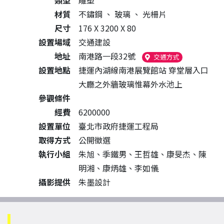
類型
雕塑
材質
不鏽鋼
、
玻璃
、
光柵片
尺寸
176 X 3200 X 80
設置場域
交通建設
地址
南港路一段32號
（另開新視窗
交通方式
設置地點
捷運內湖線南港展覽館站 穿堂層入口
大廳之外牆玻璃惟幕外水池上
參觀條件
經費
6200000
設置單位
臺北市政府捷運工程局
取得方式
公開徵選
執行小組
朱旭、季鐵男、王哲雄、康旻杰、陳
明湘、康炳雄、李如儀
攝影提供
朱墨設計