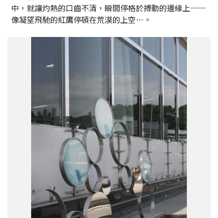
中，就讓灼熱的口齒不清，瞬間停格於搏動的邊緣上──
像凝望飛馳的紅鷹停頓在荒漠的上空…。