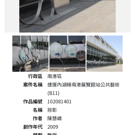
公共藝術作品詳細資料
行政區
南港區
案件名稱
捷運內湖線南港展覽館站公共藝術
(B11)
作品編號
102081401
名稱
掠影
作者
陳慧嶠
創作年代
2009