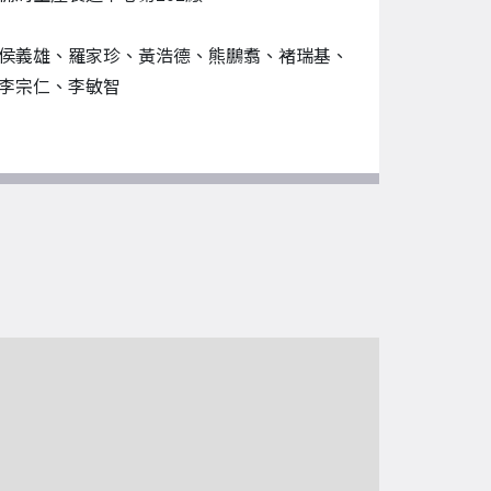
侯義雄、羅家珍、黃浩德、熊鵬翥、褚瑞基、
李宗仁、李敏智