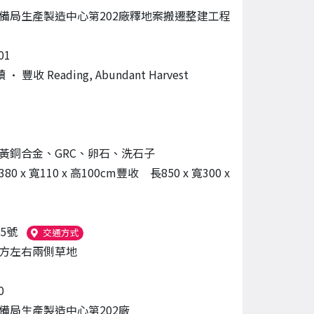
備局生產製造中心第202廠釋地案搬遷整建工程
01
 豐收 Reading, Abundant Harvest
黃銅合金、GRC、卵石、洗石子
0 x 寬110 x 高100cm豐收 長850 x 寬300 x
5號
（另開新視窗）
交通方式
方左右兩側草地
0
備局生產製造中心第202廠