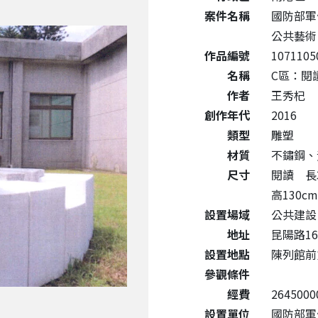
案件名稱
國防部軍
公共藝術
作品編號
1071105
名稱
C區：閱讀 •
作者
王秀杞
創作年代
2016
類型
雕塑
材質
不鏽鋼、
尺寸
閱讀 長38
高130cm
設置場域
公共建設
地址
昆陽路16
設置地點
陳列館前
參觀條件
經費
2645000
設置單位
國防部軍