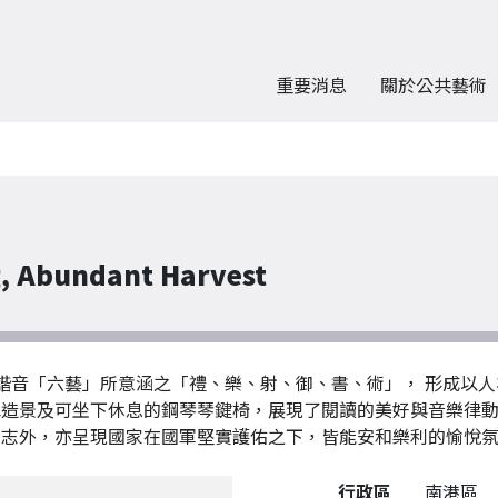
重要消息
關於公共藝術
Abundant Harvest
採諧音「六藝」所意涵之「禮、樂、射、御、書、術」， 形成以
水造景及可坐下休息的鋼琴琴鍵椅，展現了閱讀的美好與音樂律
壯志外，亦呈現國家在國軍堅實護佑之下，皆能安和樂利的愉悅
公共藝術作品詳細資料
行政區
南港區