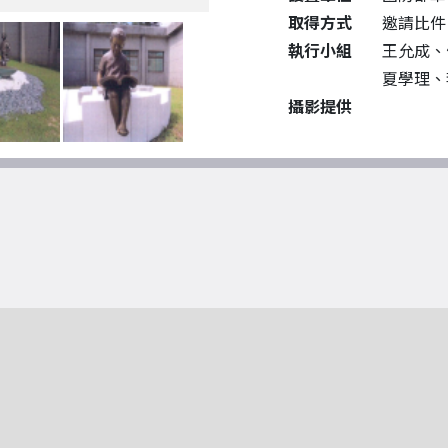
取得方式
邀請比件
執行小組
王允成、
夏學理、
攝影提供