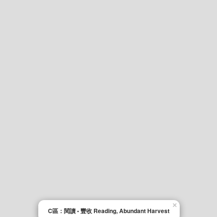
×
C區：閱讀 • 豐收 Reading, Abundant Harvest