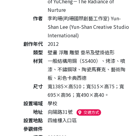
of YuCheng－The Radiance of
Nurture
作者
李昀珊(昀珊國際創藝工作室) Yun-
Shan Lee (Yun-Shan Creative Studio
International)
創作年代
2012
類型
壁畫 浮雕 雕塑 垂吊及壁掛造形
材質
一般結構用鋼（SS400）、烤漆、噴
漆、不鏽鋼球、陶瓷馬賽克、藝術陶
板、彩色卡典西德
尺寸
寬1385×高510；寬515×高75；寬
695×高96；寬490×高40。
設置場域
學校
地址
向陽路31號
（另開新視窗）
交通方式
設置地點
四維樓入口區
參觀條件