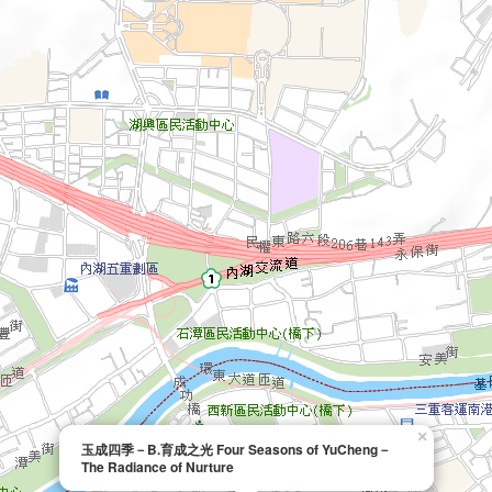
×
玉成四季－B.育成之光 Four Seasons of YuCheng－
The Radiance of Nurture