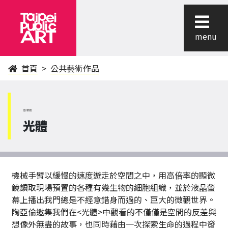
menu
首頁
公共藝術作品
南港區
光體
機械手臂以緩慢的速度遊走於空間之中，用高倍率的顯微
鏡讀取現場預置的各種有幾生物的細胞組織，並於液晶螢
幕上播出我門總是不經意錯身而過的、巨大的微觀世界。
陶亞倫邀集我們在<光體>中觀看的不僅僅是空間的反差與
想像外無盡的故事，也同時藉由一次探索生命的過程中發