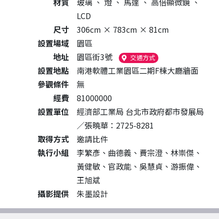
材質
玻璃
、
燈
、
馬達
、
高倍顯微鏡
、
LCD
尺寸
306cm × 783cm × 81cm
設置場域
園區
地址
園區街3號
（另開新視窗）
交通方式
設置地點
南港軟體工業園區二期F棟大廳牆面
參觀條件
無
經費
81000000
設置單位
經濟部工業局 台北市政府都市發展局
／張曉華：2725-8281
取得方式
邀請比件
執行小組
李繁彥、曲德義、費宗澄、林崇傑、
黃健敏、官政能、吳慧貞、游振偉、
王旭斌
攝影提供
朱墨設計