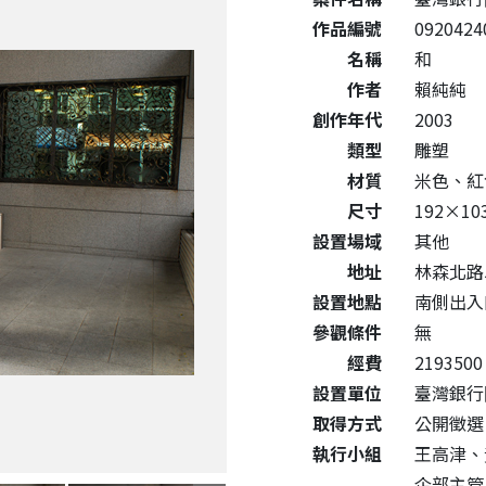
作品編號
0920424
名稱
和
作者
賴純純
創作年代
2003
類型
雕塑
材質
米色、紅
尺寸
192×10
設置場域
其他
地址
林森北路
設置地點
南側出入
參觀條件
無
經費
2193500
設置單位
臺灣銀行
取得方式
公開徵選
執行小組
王高津、
企部主管