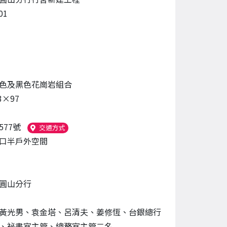
01
色及黑色花崗岩組合
3×97
577號
（另開新視窗）
交通方式
口半戶外空間
圓山分行
黃光男、袁金塔、呂清夫、姜修恆、台銀總行
、祕書室主管、總務室主管二名