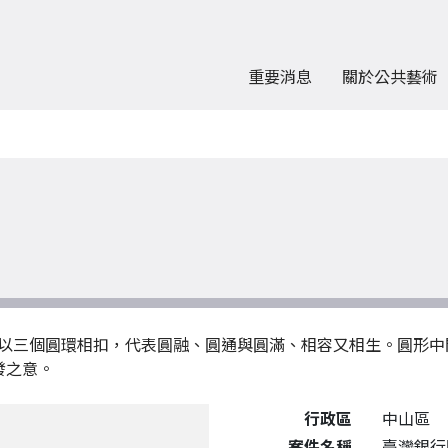
重要消息
關於公共藝術
以三個圓環相扣，代表圓融、圓通與圓滿、相容又相生。圓形中
發之意。
公共藝術作品詳細資料
行政區
中山區
案件名稱
臺灣銀行