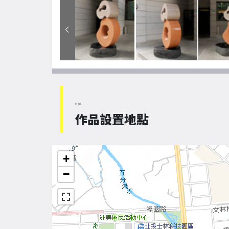
Map
作品設置地點
+
−