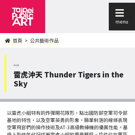
menu
首頁
公共藝術作品
中山區
雷虎沖天 Thunder Tigers in the
Sky
以雷虎小組特有的炸彈開花隊形，點出國防部空軍司令部
基地的特性，以及空軍英勇的形象。簡單俐落的線條表現
空軍飛官們的操作技術及AT-3高級教練機的優異性能。基
座上則依年代記述著雷虎小組的重要歷程。這件位在軍區