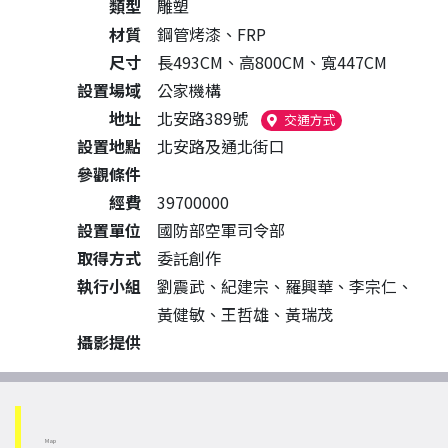
類型
雕塑
材質
鋼管烤漆、FRP
尺寸
長493CM、高800CM、寬447CM
設置場域
公家機構
地址
北安路389號
（另開新視窗）
交通方式
設置地點
北安路及通北街口
參觀條件
經費
39700000
設置單位
國防部空軍司令部
取得方式
委託創作
執行小組
劉震武、紀建宗、羅興華、李宗仁、
黃健敏、王哲雄、黃瑞茂
攝影提供
Map