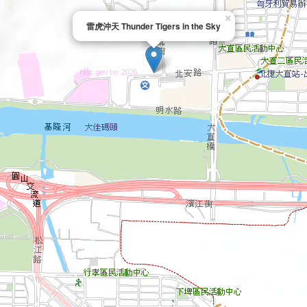
×
雷虎沖天 Thunder Tigers in the Sky