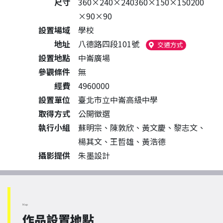
尺寸
360×240×240360×150×150200
×90×90
設置場域
學校
地址
八德路四段101號
（另開新視窗
交通方式
設置地點
中崙廣場
參觀條件
無
經費
4960000
設置單位
臺北市立中崙高級中學
取得方式
公開徵選
執行小組
蘇明宗、陳敦欣、黃文慶、黎志文、
楊其文、王哲雄、黃浩德
攝影提供
朱墨設計
Map
作品設置地點