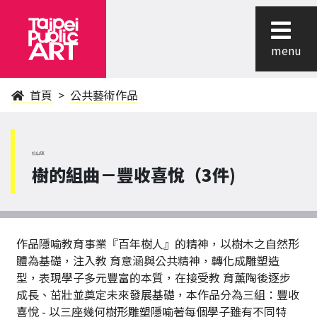
menu
首頁
公共藝術作品
松山區
樹的組曲－豐收喜悅（3件)
作品隱喻教育事業『百年樹人』的精神，以樹木之自然形
體為基礎，注入教 育意涵與公共精神，轉化成雕塑造
型，表現學子多元豐富的本質，在接受教 育薰陶後逐步
成長、茁壯並奠定未來發展基礎，本作品分為三組：豐收
喜悅 - 以三座幾何樹形雕塑隱喻著每個學子雖有不同特