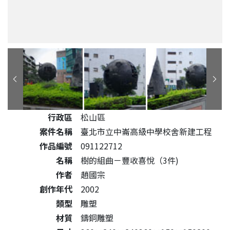
公共藝術作品詳細資料
行政區
松山區
案件名稱
臺北市立中崙高級中學校舍新建工程
作品編號
091122712
名稱
樹的組曲－豐收喜悅（3件)
作者
趙國宗
創作年代
2002
類型
雕塑
材質
鑄銅雕塑