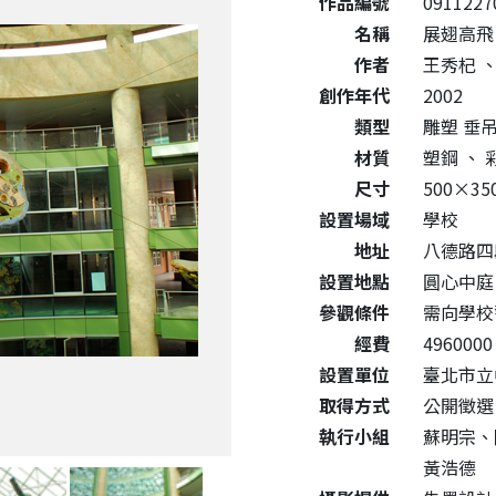
作品編號
0911227
名稱
展翅高飛
作者
王秀杞
創作年代
2002
類型
雕塑 垂
材質
塑鋼
、
尺寸
500×35
設置場域
學校
地址
八德路四
設置地點
圓心中庭
參觀條件
需向學校
經費
4960000
設置單位
臺北市立
取得方式
公開徵選
執行小組
蘇明宗、
黃浩德