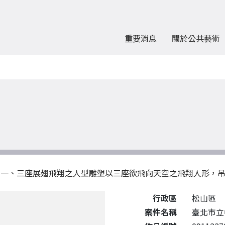
重要消息
關於公共藝術
。 一、三座展翅飛翔之人型雕塑以三座欲飛向天空之飛翔人形，
公共藝術作品詳細資料
行政區
松山區
案件名稱
臺北市立