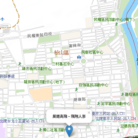
×
展翅高飛－飛翔人形