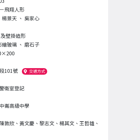
03
－飛翔人形
、
楊景天
、
吳家心
吊及壁掛造形
彩繪玻璃
、
磨石子
0×200
段101號
（另開新視窗）
交通方式
警衛室登記
中崙高級中學
陳敦欣、黃文慶、黎志文、楊其文、王哲雄、