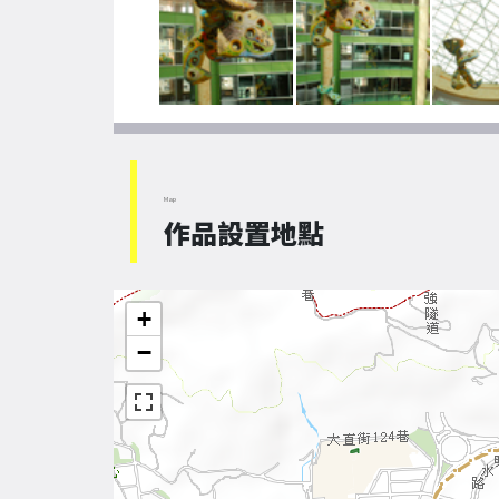
Map
作品設置地點
+
−