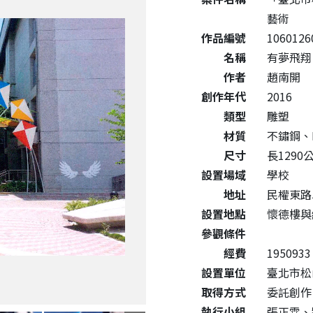
藝術
作品編號
1060126
名稱
有夢飛翔 D
作者
趙南開
創作年代
2016
類型
雕塑
材質
不鏽鋼、
尺寸
長1290
設置場域
學校
地址
民權東路
設置地點
懷德樓與
參觀條件
經費
1950933
設置單位
臺北市松
取得方式
委託創作
執行小組
張正霖、