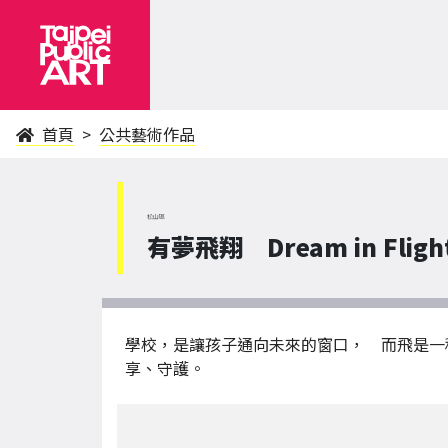
首頁
公共藝術作品
松山區
有夢飛翔 Dream in Fligh
學校，是讓孩子通向未來的窗口， 而飛是一
享、守護。