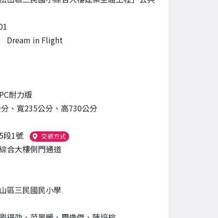
01
ream in Flight
PC耐力版
公分、寬235公分、高730公分
5段1號
（另開新視窗）
交通方式
綜合大樓側門通道
山區三民國民小學
劉得劭、范晏暖、周逸傑、陳培棕