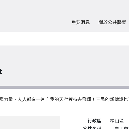
重要消息
關於公共藝術
t
種力量，人人都有一片自我的天空等待去飛翔！三民的新傳說也
公共藝術作品詳細資料
行政區
松山區
案件名稱
「臺北市