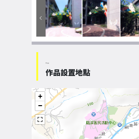
Map
作品設置地點
+
−