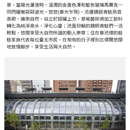
景，當陽光灑落時，溫潤的金黃色澤和藍色玻璃馬賽克一
同閃耀著鄰鄰波光，悠悠(春光乍現)。池邊鑄鋁青蛙昂首
高歌，擁抱自然，站立於鋁罐上方，意喻藝術將加工飲料
轉化為純淨泉水，淨化心靈；池面仰躺的鑄銅青蛙們一派
輕鬆，悠閒享受大自然所譜的動人樂章；住在春池裡的蛙
蛙家族代表每位臺北市民，在匆匆的日子裡別忘偶爾悠閒
地放慢腳步，享受生活與大自然。