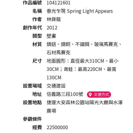
作品編號
104121601
名稱
春光乍現 Spring Light Appears
作者
林舜龍
創作年代
2012
類型
壁畫
材質
鑄鋁、鑄銅、不鏽鋼、玻璃馬賽克、
石材馬賽克
尺寸
地面圓形：直徑最大310CM、最小
30CM；青蛙：最高220CM、最寬
130CM
設置場域
交通建設
地址
信義路三段100號
（另開新視窗
交通方式
設置地點
捷運大安森林公園站陽光大廳與水瀑
廣場
參觀條件
經費
22500000