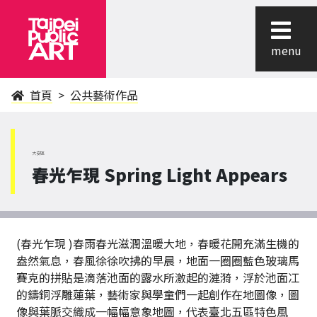
menu
首頁
公共藝術作品
大安區
春光乍現 Spring Light Appears
(春光乍現 )春雨春光滋潤溫暖大地，春暖花開充滿生機的
盎然氣息，春風徐徐吹拂的早晨，地面一圈圈藍色玻璃馬
賽克的拼貼是滴落池面的露水所激起的漣漪，浮於池面冮
的鑄銅浮雕蓮葉，藝術家與學童們一起創作在地圖像，圖
像與葉脈交織成一幅幅意象地圖，代表臺北五區特色風