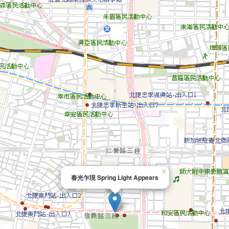
×
春光乍現 Spring Light Appears